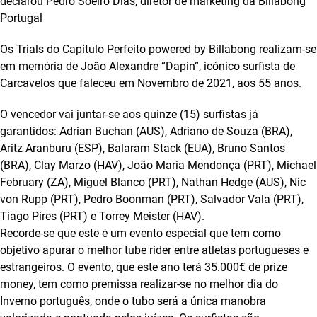
declarou Pedro Soeiro Dias, diretor de marketing da Billabong
Portugal
Os Trials do Capítulo Perfeito powered by Billabong realizam-se
em memória de João Alexandre “Dapin”, icónico surfista de
Carcavelos que faleceu em Novembro de 2021, aos 55 anos.
O vencedor vai juntar-se aos quinze (15) surfistas já
garantidos: Adrian Buchan (AUS), Adriano de Souza (BRA),
Aritz Aranburu (ESP), Balaram Stack (EUA), Bruno Santos
(BRA), Clay Marzo (HAV), João Maria Mendonça (PRT), Michael
February (ZA), Miguel Blanco (PRT), Nathan Hedge (AUS), Nic
von Rupp (PRT), Pedro Boonman (PRT), Salvador Vala (PRT),
Tiago Pires (PRT) e Torrey Meister (HAV).
Recorde-se que este é um evento especial que tem como
objetivo apurar o melhor tube rider entre atletas portugueses e
estrangeiros. O evento, que este ano terá 35.000€ de prize
money, tem como premissa realizar-se no melhor dia do
Inverno português, onde o tubo será a única manobra